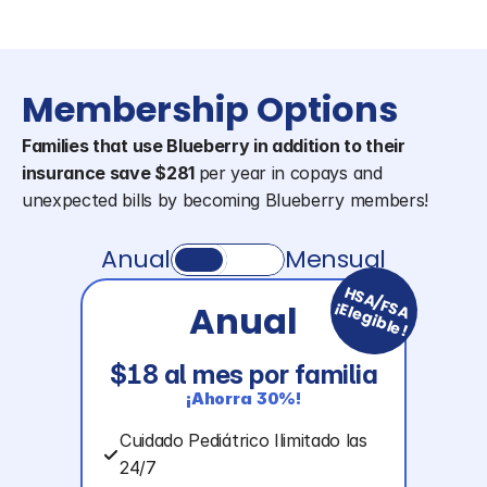
Membership Options
Families that use Blueberry in addition to their 
insurance save $281 
per year in copays and 
unexpected bills by becoming Blueberry members!
Anual
Mensual
HSA/FSA
¡Elegible!
Anual
$18 al mes por familia
¡Ahorra 30%!
Cuidado Pediátrico Ilimitado las 
24/7