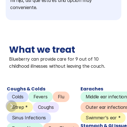
mi hija, así que esta es una opción muy 
conveniente.
What we treat
Blueberry can provide care for 9 out of 10 
childhood illnesses without leaving the couch.
Coughs & Colds
Earaches
Colds
Fevers
Flu
Middle ear infection
Strep *
Coughs
Outer ear infection
Sinus Infections
Swimmer's ear *
Stomach & GI Issue