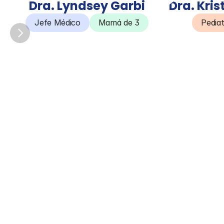
Dra. Lyndsey Garbi
Dra. Kri
Jefe Médico
Mamá de 3
Pedia