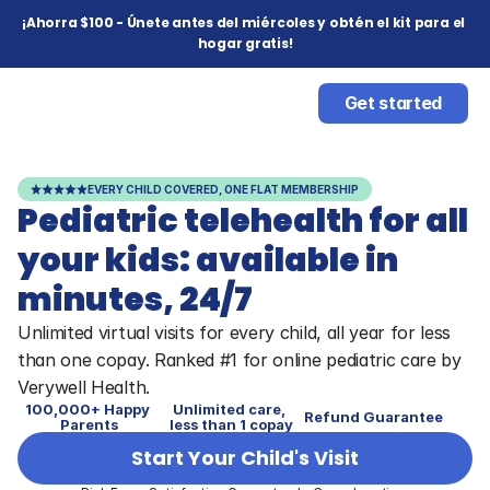
¡Ahorra $100 - Únete antes del miércoles y obtén el kit para el 
hogar gratis!
Get started
EVERY CHILD COVERED, ONE FLAT MEMBERSHIP
Pediatric telehealth for all 
your kids: available in 
minutes, 24/7
Unlimited virtual visits for every child, all year for less 
than one copay. Ranked #1 for online pediatric care by 
Verywell Health.
100,000+ Happy 
Unlimited care, 
Refund Guarantee
Parents
less than 1 copay
Start Your Child's Visit