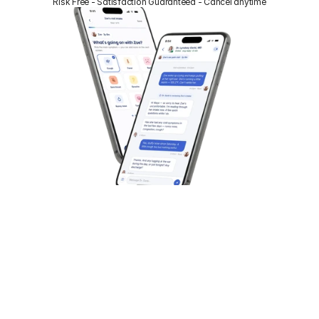
Risk Free - Satisfaction Guaranteed - Cancel anytime
Lo mejor para atención 
Servicio de Salud
médica a demanda