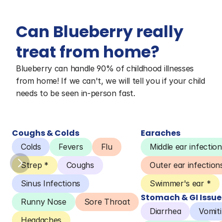
Can Blueberry really 
treat from home?
Blueberry can handle 90% of childhood illnesses 
from home! If we can't, we will tell you if your child 
needs to be seen in-person fast.
Coughs & Colds
Earaches
Colds
Fevers
Flu
Middle ear infection
Strep *
Coughs
Outer ear infection
Sinus Infections
Swimmer's ear *
Stomach & GI Issue
Runny Nose
Sore Throat
Diarrhea
Vomit
Headaches